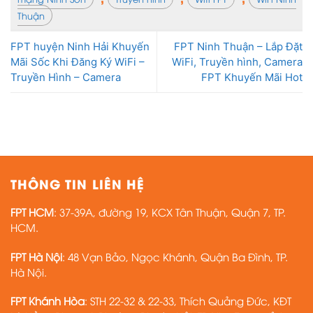
Thuận
FPT huyện Ninh Hải Khuyến
FPT Ninh Thuận – Lắp Đặt
Mãi Sốc Khi Đăng Ký WiFi –
WiFi, Truyền hình, Camera
Truyền Hình – Camera
FPT Khuyến Mãi Hot
THÔNG TIN LIÊN HỆ
FPT HCM
: 37-39A, đường 19, KCX Tân Thuận, Quận 7, TP.
HCM.
FPT Hà Nội
: 48 Vạn Bảo, Ngọc Khánh, Quận Ba Đình, TP.
Hà Nội.
FPT Khánh Hòa
: STH 22-32 & 22-33, Thích Quảng Đức, KĐT