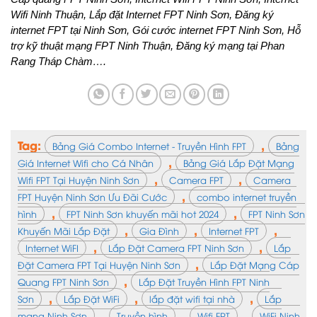
Wifi Ninh Thuận, Lắp đặt Internet FPT Ninh Sơn, Đăng ký
internet FPT tại Ninh Sơn, Gói cước internet FPT Ninh Sơn, Hỗ
trợ kỹ thuật mạng FPT Ninh Thuận, Đăng ký mạng tại Phan
Rang Tháp Chàm….
Tag:
,
Bảng Giá Combo Internet - Truyền Hình FPT
Bảng
,
Giá Internet Wifi cho Cá Nhân
Bảng Giá Lắp Đặt Mạng
,
,
Wifi FPT Tại Huyện Ninh Sơn
Camera FPT
Camera
,
FPT Huyện Ninh Sơn Ưu Đãi Cước
combo internet truyền
,
,
hình
FPT Ninh Sơn khuyến mãi hot 2024
FPT Ninh Sơn
,
,
,
Khuyến Mãi Lắp Đặt
Gia Đình
Internet FPT
,
,
Internet WiFI
Lắp Đặt Camera FPT Ninh Sơn
Lắp
,
Đặt Camera FPT Tại Huyện Ninh Sơn
Lắp Đặt Mạng Cáp
,
Quang FPT Ninh Sơn
Lắp Đặt Truyền Hình FPT Ninh
,
,
,
Sơn
Lắp Đặt WiFi
lắp đặt wifi tại nhà
Lắp
,
,
,
mạng Ninh Sơn
Truyền hình
Wifi FPT
WiFi Ninh