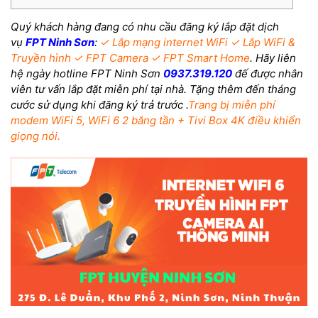
Quý khách hàng
đang có nhu cầu đăng ký lắp đặt dịch
vụ
FPT Ninh Sơn
:
✓
Lắp mạng internet WiFi
✓
Lắp WiFi &
Truyền hình
✓
FPT Camera
✓
FPT Smart Home
. Hãy liên
hệ ngày hotline FPT Ninh Sơn
0937.319.120
đế được nhân
viên tư vấn lắp đặt miễn phí tại nhà. Tặng thêm đến tháng
cước sử dụng khi đăng ký trả trước .
Trang bị miễn phí
modem WiFi 5, WiFi 6 2 băng tần + Tivi Box 4K điều khiển
giọng nói.