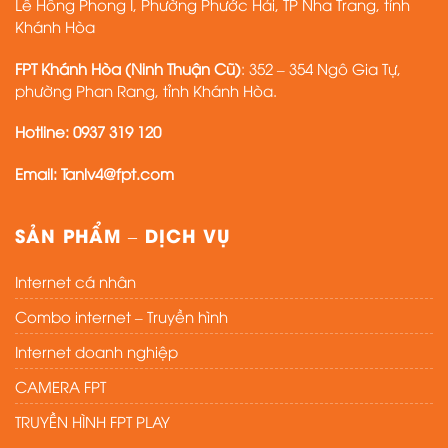
Lê Hồng Phong I, Phường Phước Hải, TP Nha Trang, tỉnh
Khánh Hòa
FPT Khánh Hòa (Ninh Thuận Cũ)
: 352 – 354 Ngô Gia Tự,
phường Phan Rang, tỉnh Khánh Hòa.
Hotline:
0937 319 120
Email:
Tanlv4@fpt.com
SẢN PHẨM – DỊCH VỤ
Internet cá nhân
Combo internet – Truyền hình
Internet doanh nghiệp
CAMERA FPT
TRUYỀN HÌNH FPT PLAY