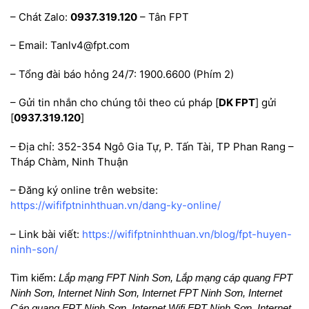
– Chát Zalo:
0937.319.120
– Tân FPT
– Email: Tanlv4@fpt.com
– Tổng đài báo hỏng 24/7: 1900.6600 (Phím 2)
– Gửi tin nhắn cho chúng tôi theo cú pháp [
DK FPT
] gửi
[
0937.319.120
]
– Địa chỉ: 352-354 Ngô Gia Tự, P. Tấn Tài, TP Phan Rang –
Tháp Chàm, Ninh Thuận
– Đăng ký online trên website:
https://wififptninhthuan.vn/dang-ky-online/
– Link bài viết:
https://wififptninhthuan.vn/blog/fpt-huyen-
ninh-son/
Tìm kiếm:
Lắp mạng FPT Ninh Sơn, Lắp mạng cáp quang FPT
Ninh Sơn, Internet Ninh Sơn, Internet FPT Ninh Sơn, Internet
Cáp quang FPT Ninh Sơn, Internet Wifi FPT Ninh Sơn, Internet