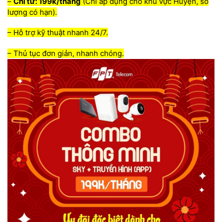
–
Chỉ từ: 199k/tháng
(Chỉ áp dụng cho khu vực Huyện, số
lượng có hạn).
– Hỗ trợ kỹ thuật nhanh 24/7.
– Thủ tục đơn giản, nhanh chóng.