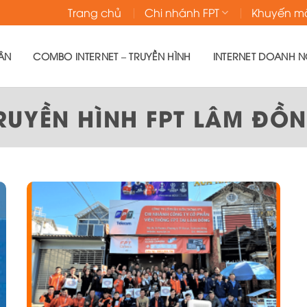
Trang chủ
Chi nhánh FPT
Khuyến m
ÂN
COMBO INTERNET – TRUYỀN HÌNH
INTERNET DOANH N
RUYỀN HÌNH FPT LÂM ĐỒ