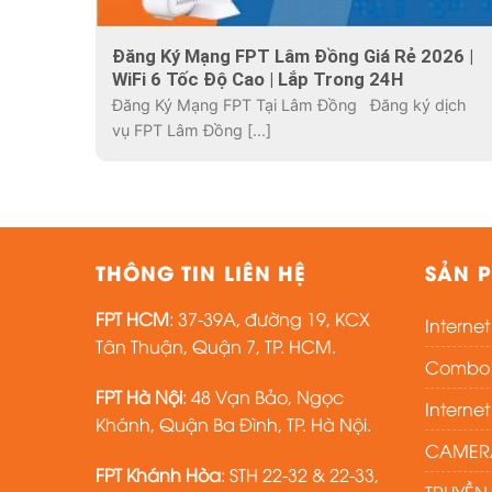
Đăng Ký Mạng FPT Lâm Đồng Giá Rẻ 2026 |
WiFi 6 Tốc Độ Cao | Lắp Trong 24H
Đăng Ký Mạng FPT Tại Lâm Đồng Đăng ký dịch
vụ FPT Lâm Đồng [...]
THÔNG TIN LIÊN HỆ
SẢN P
FPT HCM
: 37-39A, đường 19, KCX
Interne
Tân Thuận, Quận 7, TP. HCM.
Combo i
FPT Hà Nội
: 48 Vạn Bảo, Ngọc
Interne
Khánh, Quận Ba Đình, TP. Hà Nội.
CAMERA
FPT Khánh Hòa
: STH 22-32 & 22-33,
TRUYỀN 