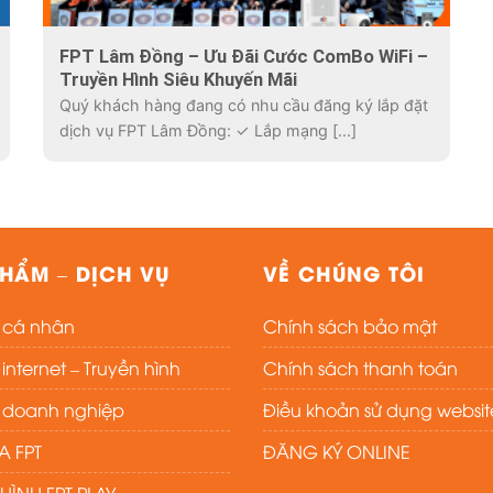
FPT Lâm Đồng – Ưu Đãi Cước ComBo WiFi –
Truyền Hình Siêu Khuyến Mãi
Quý khách hàng đang có nhu cầu đăng ký lắp đặt
dịch vụ FPT Lâm Đồng: ✓ Lắp mạng [...]
HẨM – DỊCH VỤ
VỀ CHÚNG TÔI
t cá nhân
Chính sách bảo mật
nternet – Truyền hình
Chính sách thanh toán
t doanh nghiệp
Điều khoản sử dụng websit
 FPT
ĐĂNG KÝ ONLINE
HÌNH FPT PLAY