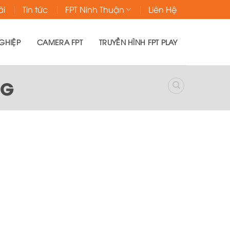
ãi
Tin tức
FPT Ninh Thuận
Liên Hệ
GHIỆP
CAMERA FPT
TRUYỀN HÌNH FPT PLAY
NG