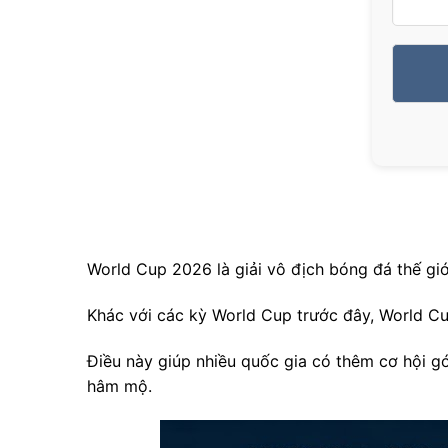
World Cup 2026 là giải vô địch bóng đá thế giới
Khác với các kỳ World Cup trước đây, World Cu
Điều này giúp nhiều quốc gia có thêm cơ hội gó
hâm mộ.