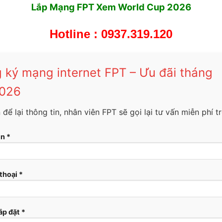
Lắp Mạng FPT Xem World Cup 2026
Hotline :
0937.319.120
 ký mạng internet FPT – Ưu đãi tháng
026
 để lại thông tin, nhân viên FPT sẽ gọi lại tư vấn miễn phí t
n *
thoại *
lắp đặt *