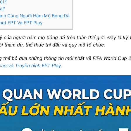
ệt?
Mà?
 Hành Cùng Người Hâm Mộ Bóng Đá
net FPT Và FPT Play
 của người hâm mộ bóng đá trên toàn thế giới. Đây là kỳ 
đội tham dự, thể thức thi đấu và quy mô tổ chức.
g thể bỏ qua những thông tin mới nhất về FIFA World Cup 
cao và Truyền hình FPT Play.