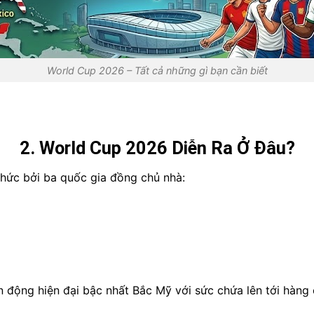
World Cup 2026 – Tất cả những gì bạn cần biết
2. World Cup 2026 Diễn Ra Ở Đâu?
chức bởi ba quốc gia đồng chủ nhà:
 động hiện đại bậc nhất Bắc Mỹ với sức chứa lên tới hàng 